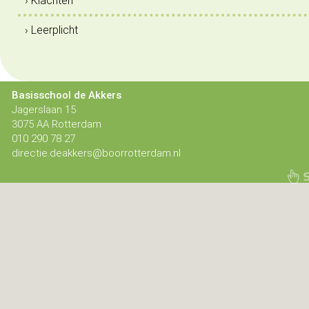
› Klachten
› Leerplicht
Basisschool de Akkers
Jagerslaan 15
3075 AA Rotterdam
010 290 78 27
directie.deakkers@boorrotterdam.nl