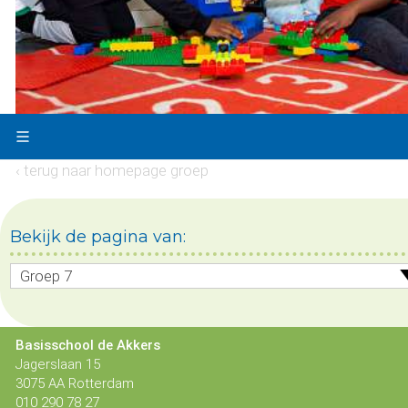
‹ terug naar homepage groep
Bekijk de pagina van:
Groep 7
Basisschool de Akkers
Jagerslaan 15
3075 AA Rotterdam
010 290 78 27