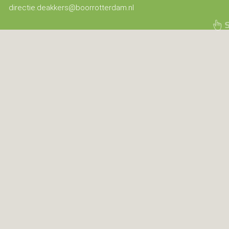
directie.deakkers@boorrotterdam.nl