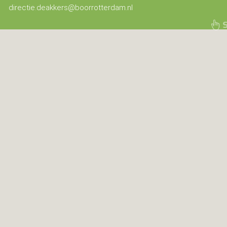
directie.deakkers@boorrotterdam.nl