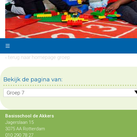
‹ terug naar homepage groep
Bekijk de pagina van:
Groep 7
Basisschool de Akkers
Jagerslaan 15
3075 AA Rotterdam
010 290 78 27